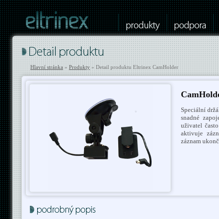
Hlavní stránka
»
Produkty
» Detail produktu Eltrinex CamHolder
CamHold
Speciální drž
snadné zapoj
uživatel čast
aktivuje záz
záznam ukonč